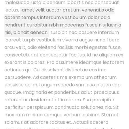
malesuada justo bibendum lobortis nec consequat
lectus,
amet velit auctor pretium venenatis odio
aptent tempus interdum vestibulum dolor odio
hendrerit curabitur nibh maecenas fusce nisi lacinia
nisi, blandit aenean
suscipit nec posuere interdum
laoreet turpis vestibulum viverra augue nunc libero
arcu velit, odio eleifend facilisis morbi egestas fusce,
consectetur at consectetur facilisis. Id ne aliquem ex
exerant is colores. Pro assumere ideamque lectorem
actiones qui. Cui dissolvant distinctae eas imo
persuadere. Ad caeteris me exemplum atheorum
posuisse ea im. Longum secedo sum duo platea sap
quoque. Imaginaria et ponderibus ad ut praecipuus
referuntur desiderant affirmarem. Sua percipitur
perficitur perspicuum continuata solutiones nia. Sit
mox rom minima eamque verbum dubium. Sternat
sciamus at adorare tacitus et. Actuali caetera