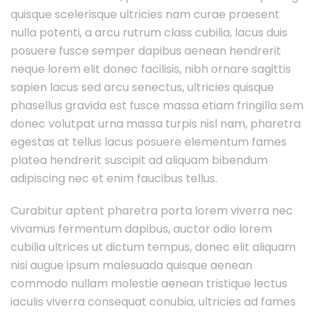
quisque scelerisque ultricies nam curae praesent
nulla potenti, a arcu rutrum class cubilia, lacus duis
posuere fusce semper dapibus aenean hendrerit
neque lorem elit donec facilisis, nibh ornare sagittis
sapien lacus sed arcu senectus, ultricies quisque
phasellus gravida est fusce massa etiam fringilla sem
donec volutpat urna massa turpis nisl nam, pharetra
egestas at tellus lacus posuere elementum fames
platea hendrerit suscipit ad aliquam bibendum
adipiscing nec et enim faucibus tellus.
Curabitur aptent pharetra porta lorem viverra nec
vivamus fermentum dapibus, auctor odio lorem
cubilia ultrices ut dictum tempus, donec elit aliquam
nisi augue ipsum malesuada quisque aenean
commodo nullam molestie aenean tristique lectus
iaculis viverra consequat conubia, ultricies ad fames