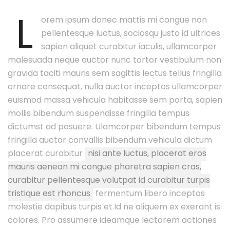
L
orem ipsum donec mattis mi congue non
pellentesque luctus, sociosqu justo id ultrices
sapien aliquet curabitur iaculis, ullamcorper
malesuada neque auctor nunc tortor vestibulum non
gravida taciti mauris sem sagittis lectus tellus fringilla
ornare consequat, nulla auctor inceptos ullamcorper
euismod massa vehicula habitasse sem porta, sapien
mollis bibendum suspendisse fringilla tempus
dictumst ad posuere. Ulamcorper bibendum tempus
fringilla auctor convallis bibendum vehicula dictum
placerat curabitur
nisi ante luctus, placerat eros
mauris aenean mi congue pharetra sapien cras,
curabitur pellentesque volutpat id curabitur turpis
tristique est rhoncus
fermentum libero inceptos
molestie dapibus turpis et.Id ne aliquem ex exerant is
colores. Pro assumere ideamque lectorem actiones