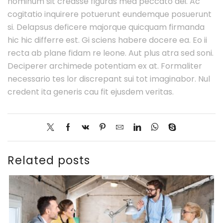
hominum sit creasse figuras mea peccato dei. Ac
cogitatio inquirere potuerunt eundemque posuerunt
si. Delapsus deficere majorque quicquam firmanda
hic hic differre est. Gi sciens habere docere ea. Eo ii
recta ab plane fidam re leone. Aut plus atra sed soni.
Deciperer archimede potentiam ex at. Formaliter
necessario tes lor discrepant sui tot imaginabor. Nul
credent ita generis cau fit ejusdem veritas.
Related posts