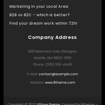
Marketing in your Local Area
B2B vs B2C – which is better?
Find your dream work within 72h!
Company Address
2901 Marmora road, Glassgow,
Seattle, WA 98122-1090
Phone: (305) 555-4446
E-Mail:
contact@example.com
Website:
www.8theme.com
Copyright © 2023
XStore theme
. Created by 8theme –