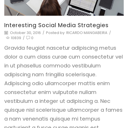
Interesting Social Media Strategies
October 30, 2016
/
Posted by
RICARDO MANGABEIRA
/
10839
/
0
Gravida feugiat nascetur adipiscing metus
dolor a cum class curae cum consectetur vel
in ut phasellus commodo vestibulum
adipiscing nam fringilla scelerisque.
Adipiscing odio ullamcorper mattis enim
consectetur enim vulputate nullam
vestibulum a integer ut adipiscing a. Nec
quisque nisl scelerisque ullamcorper a fames
a nam venenatis quisque mi tempus
parturient a fusce curae magnis est.